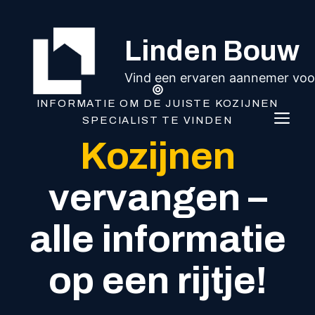
Ga
naar
Linden Bouw
de
inhoud
Vind een ervaren aannemer voor
INFORMATIE OM DE JUISTE KOZIJNEN
ME
SPECIALIST TE VINDEN
Kozijnen
vervangen –
alle informatie
op een rijtje!