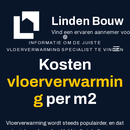
Ga
naar
Linden Bouw
de
inhoud
Vind een ervaren aannemer voor
INFORMATIE OM DE JUISTE
ME
VLOERVERWARMING SPECIALIST TE VINDEN
Kosten
vloerverwarmin
g
per m2
Vloerverwarming wordt steeds populairder, en dat