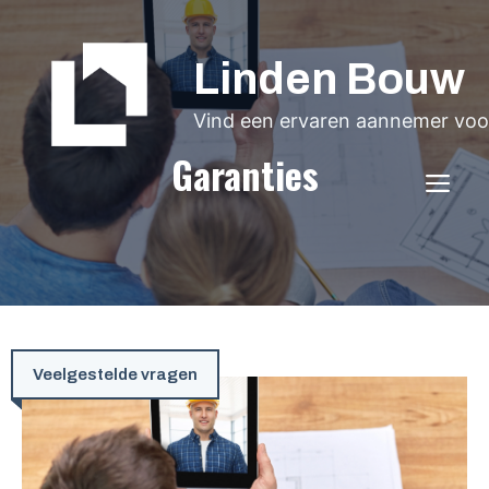
Ga
naar
Linden Bouw
de
inhoud
Vind een ervaren aannemer voor
Garanties
ME
Veelgestelde vragen