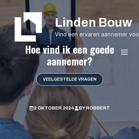
Ga
naar
Linden Bouw
de
inhoud
Vind een ervaren aannemer voor
Hoe vind ik een goede
ME
aannemer?
VEELGESTELDE VRAGEN
2 OKTOBER 2024
BY
ROBBERT