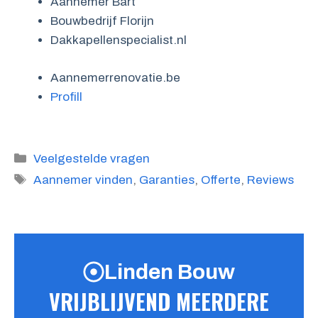
Aannemer Bart
Bouwbedrijf Florijn
Dakkapellenspecialist.nl
Aannemerrenovatie.be
Profill
Categorieën
Veelgestelde vragen
Tags
Aannemer vinden
,
Garanties
,
Offerte
,
Reviews
Linden Bouw
VRIJBLIJVEND MEERDERE