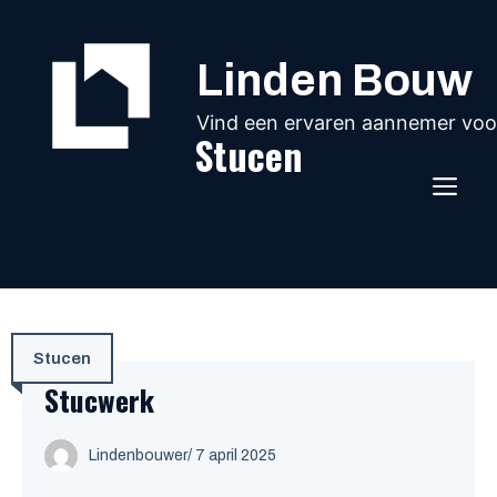
Ga
naar
Linden Bouw
de
inhoud
Vind een ervaren aannemer voor
Stucen
ME
Stucen
Stucwerk
Lindenbouwer
/
7 april 2025